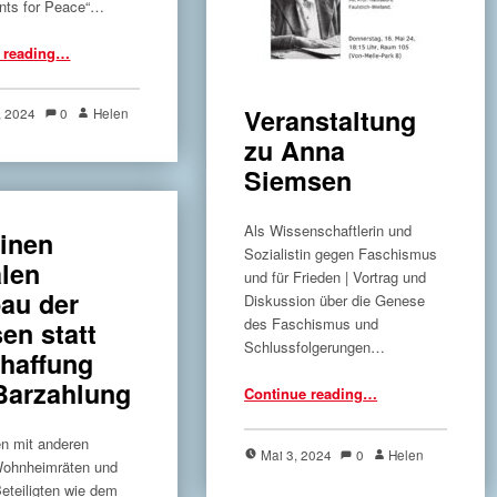
nts for Peace“…
“Ein israelisch-palästinensischer Dialog”
 reading
…
Veranstaltung
, 2024
0
Helen
zu Anna
Siemsen
Als Wissenschaftlerin und
einen
Sozialistin gegen Faschismus
alen
und für Frieden | Vortrag und
au der
Diskussion über die Genese
des Faschismus und
en statt
Schlussfolgerungen…
haffung
“Veranstaltung zu Anna Siemsen”
Barzahlung
Continue reading
…
 mit anderen
Mai 3, 2024
0
Helen
ohnheimräten und
eteiligten wie dem