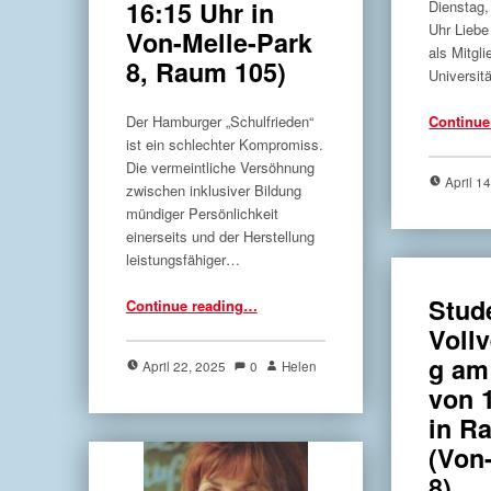
16:15 Uhr in
Dienstag,
Uhr Liebe
Von-Melle-Park
als Mitgli
8, Raum 105)
Universit
Der Hamburger „Schulfrieden“
Continue
ist ein schlechter Kompromiss.
Die vermeintliche Versöhnung
April 1
zwischen inklusiver Bildung
mündiger Persönlichkeit
einerseits und der Herstellung
leistungsfähiger…
Stud
Continue reading
…
“„Eine Schule für alle – eine Schule für solidarische Entwicklung“ (Veranstaltung mit der GEW am 23.04.25 um 16:15 Uhr in Von-Melle-Park 8, Raum 105)”
Voll
g am
April 22, 2025
0
Helen
von 
in R
(Von
8)