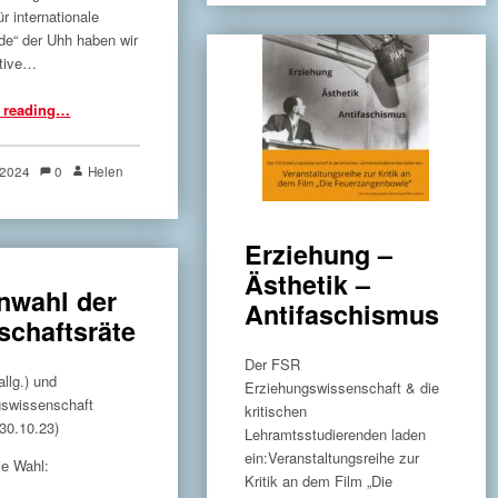
ür internationale
de“ der Uhh haben wir
ative…
“Für einen sozialen Ausbau der Mensen statt Abschaffung von Barzahlung”
 reading
…
, 2024
0
Helen
Erziehung –
Ästhetik –
nwahl der
Antifaschismus
schaftsräte
Der FSR
allg.) und
Erziehungswissenschaft & die
gswissenschaft
kritischen
 30.10.23)
Lehramtsstudierenden laden
ein:Veranstaltungsreihe zur
ie Wahl:
Kritik an dem Film „Die