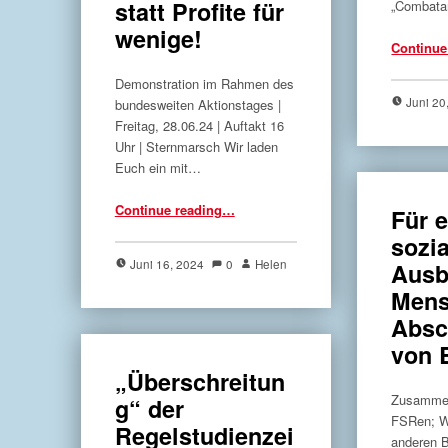
statt Profite für
„Combata
wenige!
Continue
Demonstration im Rahmen des
Juni 20
bundesweiten Aktionstages |
Freitag, 28.06.24 | Auftakt 16
Uhr | Sternmarsch Wir laden
Euch ein mit…
“BAföG für Alle – statt Profite für wenige!”
Continue reading
…
Für 
sozi
Juni 16, 2024
0
Helen
Ausb
Mens
Absc
von 
„Überschreitun
Zusammen
g“ der
FSRen; W
Regelstudienzei
anderen B