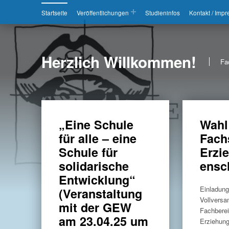
Startseite
Veröffentlichungen
Studieninfos
Kontakt / Imp
Herzlich Willkommen!
Fa
„Eine Schule
Wahl
für alle – eine
Fach
Schule für
Erzi
solidarische
ensc
Entwicklung“
Einladung
(Veranstaltung
Vollvers
mit der GEW
Fachbere
am 23.04.25 um
Erziehun