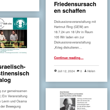
Friedensursach
en schaffen
Diskussionsveranstaltung mit
Hartmut Ring (GEW) am
18.7.24 um 18 Uhr in Raum
105 Wir laden ein zur
Diskussionsveranstaltung
„Krieg diskutieren…
“Krieg diskutieren – Friedensursachen schaffen”
Continue reading
…
sraelisch-
Juli 12, 2024
0
Helen
stinensisch
alog
g zur gemeinsamen
 | Ein Veranstaltung
m Levin und Osama
n der Bewegung