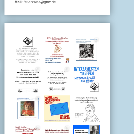
fsr-erzwiss@gmx.de
Mail: