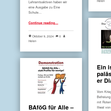
Helen
Lehramtsaktiven haben wir
eine Ausgabe zu Eine
Schule…
“Neue Ausgabe”
Continue reading
…
Oktober 9, 2024
0
Helen
Ein i
palä
er Di
Vom Krie
Befreiung
mit Rote
BAföG für Alle –
Iliwat vo