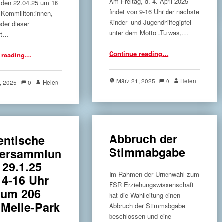
Am Freitag, d. 4. April 2025
 den 22.04.25 um 16
findet von 9-16 Uhr der nächste
 Kommiliton:innen,
Kinder- und Jugendhilfegipfel
eder dieser
unter dem Motto „Tu was,…
ät…
“Wahl des Fachschaftsrats Erziehungswissenschaft”
Continue reading
“Einladung zum „Tu was, Hamburg!“-Kinder- und Jugendhilfegipfel am 4. April 2025”
…
 reading
…
März 21, 2025
0
Helen
4, 2025
0
Helen
Abbruch der
entische
Stimmabgabe
versammlun
 29.1.25
Im Rahmen der Urnenwahl zum
14-16 Uhr
FSR Erziehungswissenschaft
aum 206
hat die Wahlleitung einen
-Melle-Park
Abbruch der Stimmabgabe
beschlossen und eine