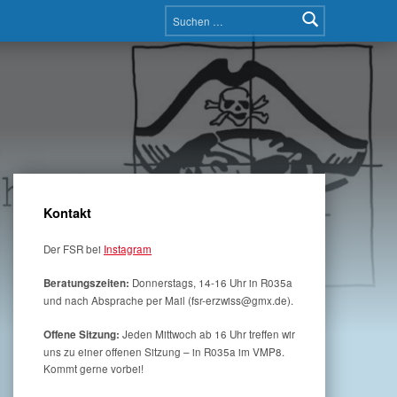
Suchen nach:
Kontakt
Der FSR bei
Instagram
Donnerstags, 14-16 Uhr in R035a
Beratungszeiten:
und nach Absprache per Mail (fsr-erzwiss@gmx.de).
Jeden Mittwoch ab 16 Uhr treffen wir
Offene Sitzung:
uns zu einer offenen Sitzung – in R035a im VMP8.
Kommt gerne vorbei!