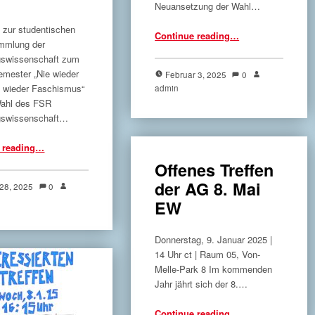
Neuansetzung der Wahl…
 zur studentischen
“Abbruch der Stimmabgabe”
Continue reading
…
ammlung der
gswissenschaft zum
mester „Nie wieder
Februar 3, 2025
0
admin
e wieder Faschismus“
Wahl des FSR
gswissenschaft…
 reading
…
“Studentische Vollversammlung am 29.1.25 von 14-16 Uhr in Raum 206 (Von-Melle-Park 8)”
Offenes Treffen
der AG 8. Mai
 28, 2025
0
EW
Donnerstag, 9. Januar 2025 |
14 Uhr ct | Raum 05, Von-
Melle-Park 8 Im kommenden
Jahr jährt sich der 8.…
“Offenes Treffen der AG 8. Mai EW”
Continue reading
…