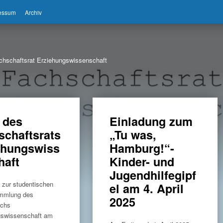
ressum
Archiv
chschaftsrat Erziehungswissenschaft
 des
Einladung zum
schaftsrats
„Tu was,
ehungswiss
Hamburg!“-
haft
Kinder- und
Jugendhilfegipf
 zur studentischen
el am 4. April
ammlung des
2025
ichs
gswissenschaft am