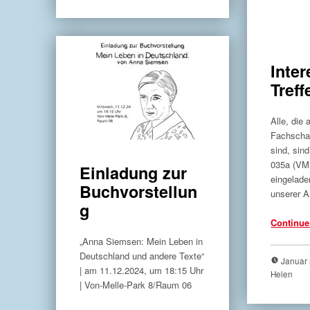
Inter
Treff
Alle, die 
Fachschaf
sind, sin
035a (VM
Einladung zur
eingelad
Buchvorstellun
unserer A
g
Continue
„Anna Siemsen: Mein Leben in
Deutschland und andere Texte“
Januar
| am 11.12.2024, um 18:15 Uhr
Helen
| Von-Melle-Park 8/Raum 06
“Einladung zur Buchvorstellung”