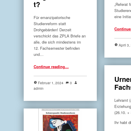
t?
„Referat f
Studieren
eine Initi
Für emanzipatorische
Studienreform statt
Continue
Drohgebärden! Derzeit
verschickt das ZPLA Briefe an
alle, die sich mindestens im
April 3
12. Fachsemester befinden
und…
“„Überschreitung“ der Regelstudienzeit?”
Continue reading
…
Urne
Februar 1, 2024
0
Fach
admin
Lehramt (
Erziehun
(26.10. +
Ihr habt d