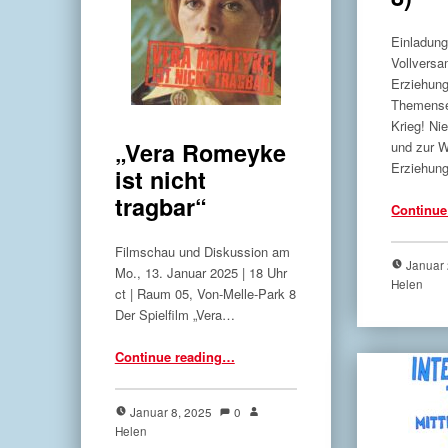
Einladung
Vollvers
Erziehun
Themense
Krieg! Ni
„Vera Romeyke
und zur 
Erziehun
ist nicht
tragbar“
Continue
Filmschau und Diskussion am
Januar
Mo., 13. Januar 2025 | 18 Uhr
Helen
ct | Raum 05, Von-Melle-Park 8
Der Spielfilm „Vera…
“„Vera Romeyke ist nicht tragbar“”
Continue reading
…
Januar 8, 2025
0
Helen