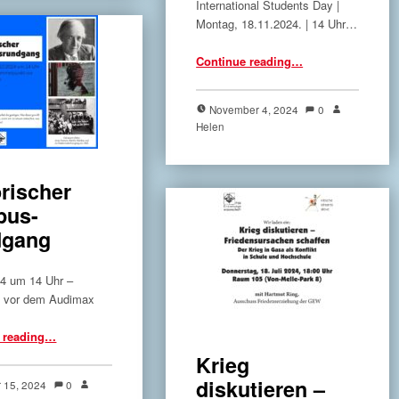
International Students Day |
Montag, 18.11.2024. | 14 Uhr…
“Würde kommt von Kämpfen.”
Continue reading
…
November 4, 2024
0
Helen
orischer
pus-
dgang
24 um 14 Uhr –
t vor dem Audimax
“Historischer Campus-Rundgang”
 reading
…
Krieg
diskutieren –
r 15, 2024
0