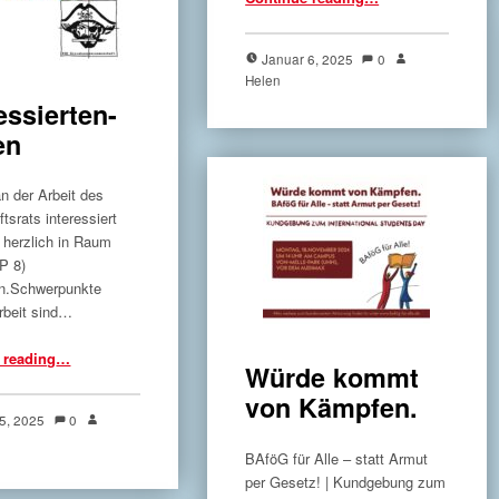
Januar 6, 2025
0
Helen
essierten-
en
an der Arbeit des
tsrats interessiert
d herzlich in Raum
P 8)
en.Schwerpunkte
rbeit sind…
“Interessierten-Treffen”
 reading
…
Würde kommt
von Kämpfen.
 5, 2025
0
BAföG für Alle – statt Armut
per Gesetz! | Kundgebung zum