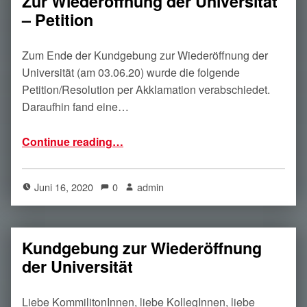
Zur Wiederöffnung der Universität
– Petition
Zum Ende der Kundgebung zur Wiederöffnung der
Universität (am 03.06.20) wurde die folgende
Petition/Resolution per Akklamation verabschiedet.
Daraufhin fand eine…
“Zur Wiederöffnung der Universität – Petition”
Continue reading
…
Juni 16, 2020
0
admin
Kundgebung zur Wiederöffnung
der Universität
Liebe KommilitonInnen, liebe KollegInnen, liebe