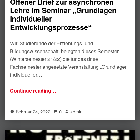
Offener Brief zur asynchronen
Lehre im Seminar „Grundlagen
individueller
Entwicklungsprozesse“
Wir, Studierende der Erziehungs- und
Bildungswissenschaft, belegten dieses Semester
(Wintersemester 21/22) die für das dritte
Fachsemester angesetzte Veranstaltung „Grundlagen
individueller…
“Offener Brief zur asynchronen Lehre im Seminar „Grundlagen individueller Entwicklungsprozesse“”
Continue reading
…
Februar 24, 2022
0
admin