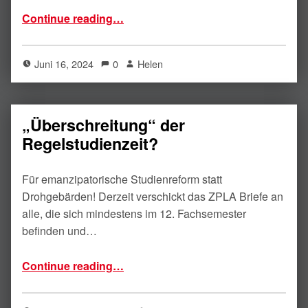
“BAföG für Alle – statt Profite für wenige!”
Continue reading
…
Juni 16, 2024
0
Helen
„Überschreitung“ der
Regelstudienzeit?
Für emanzipatorische Studienreform statt
Drohgebärden! Derzeit verschickt das ZPLA Briefe an
alle, die sich mindestens im 12. Fachsemester
befinden und…
“„Überschreitung“ der Regelstudienzeit?”
Continue reading
…