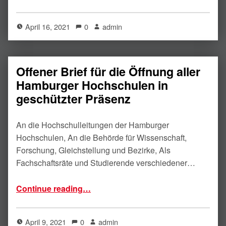
April 16, 2021
0
admin
Offener Brief für die Öffnung aller
Hamburger Hochschulen in
geschützter Präsenz
An die Hochschulleitungen der Hamburger
Hochschulen, An die Behörde für Wissenschaft,
Forschung, Gleichstellung und Bezirke, Als
Fachschaftsräte und Studierende verschiedener…
“Offener Brief für die Öffnung aller Hamburger Hochschulen in geschützter Präsenz”
Continue reading
…
April 9, 2021
0
admin