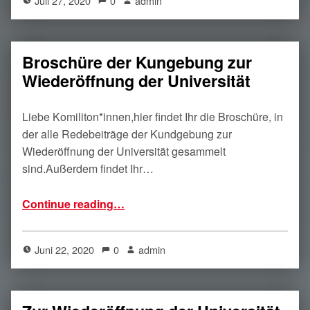
Juli 27, 2020
0
admin
Broschüre der Kungebung zur
Wiederöffnung der Universität
Liebe Komiliton*innen,hier findet Ihr die Broschüre, in
der alle Redebeiträge der Kundgebung zur
Wiederöffnung der Universität gesammelt
sind.Außerdem findet Ihr…
“Broschüre der Kungebung zur Wiederöffnung der Universität”
Continue reading
…
Juni 22, 2020
0
admin