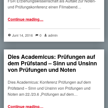
FSR Erziehungswissenschaft als Auftakt zur Noten-
und Prüfungskonferenz einen Filmabend…
“Film- und Diskussionsabend mit dem Film „alphabet“”
Continue reading
…
Juni 14, 2016
0
admin
Dies Academicus: Prüfungen auf
dem Prüfstand – Sinn und Unsinn
von Prüfungen und Noten
Dies Academicus: Konferenz Prüfungen auf dem
Prüfstand – Sinn und Unsinn von Prüfungen und
Noten am 22./23.6 „Prüfungen auf dem…
Continue reading
“Dies Academicus: Prüfungen auf dem Prüfstand – Sinn und Unsinn von Prüfungen und Noten”
…