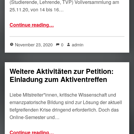
(Studierende, Lehrende, TVP) Vollversammlung am
25.11.20, von 14 bis 16…
“Aufruf zur Vollversammlung Lehre am 25.11.20”
Continue reading
…
November 23, 2020
0
admin
Weitere Aktivitäten zur Petition:
Einladung zum Aktiventreffen
Liebe Mitstreiter*innen, kritische Wissenschaft und
emanzpatorische Bildung sind zur Lösung der aktuell
tiefgreifenden Krise dringend erforderlich. Doch das
Online-Semester und…
“Weitere Aktivitäten zur Petition: Einladung zum Aktiventreffen”
Continue reading
…