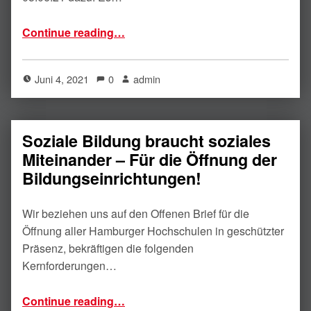
“#stopthecuts”
Continue reading
…
Juni 4, 2021
0
admin
Soziale Bildung braucht soziales
Miteinander – Für die Öffnung der
Bildungseinrichtungen!
Wir beziehen uns auf den Offenen Brief für die
Öffnung aller Hamburger Hochschulen in geschützter
Präsenz, bekräftigen die folgenden
Kernforderungen…
“Soziale Bildung braucht soziales Miteinander – Für die Öffnung der Bildungseinrichtungen!”
Continue reading
…