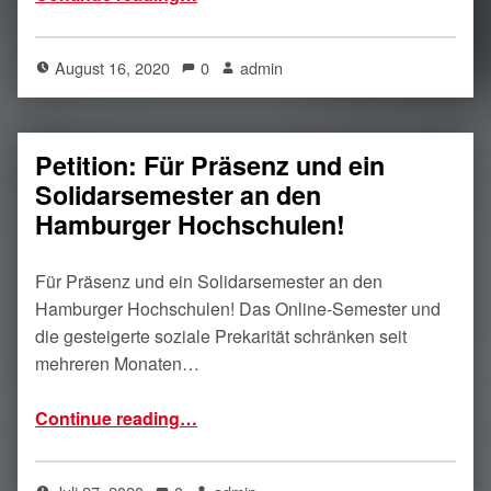
August 16, 2020
0
admin
Petition: Für Präsenz und ein
Solidarsemester an den
Hamburger Hochschulen!
Für Präsenz und ein Solidarsemester an den
Hamburger Hochschulen! Das Online-Semester und
die gesteigerte soziale Prekarität schränken seit
mehreren Monaten…
“Petition: Für Präsenz und ein Solidarsemester an den Hamburger Hochschulen!”
Continue reading
…