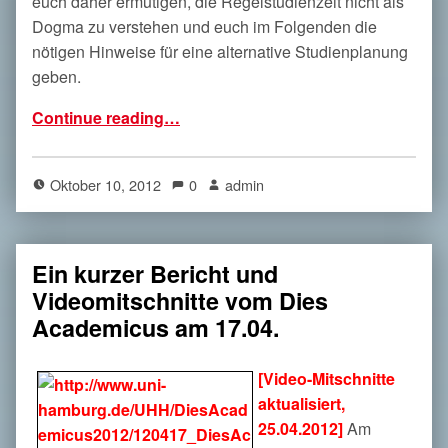
euch daher ermutigen, die Regelstudienzeit nicht als
Dogma zu verstehen und euch im Folgenden die
nötigen Hinweise für eine alternative Studienplanung
geben.
“Tipps für das Überschreiten der Regelstudienzeit im Bachelor-Studium”
Continue reading
…
Oktober 10, 2012
0
admin
Ein kurzer Bericht und
Videomitschnitte vom Dies
Academicus am 17.04.
[Video-Mitschnitte
aktualisiert,
25.04.2012]
Am