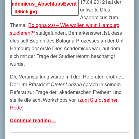
17.04.2012 hat der
uniweite Dies
Academicus zum
Thema
„Bologna 2.0 – Wie wollen wir in Hamburg
studieren?“
stattgefunden. Bemerkenswert ist, dass
dies seit Beginn des Bologna-Prozesses an der Uni
Hamburg der erste Dies Academicus war, auf dem
sich mit der Frage der Studienreform beschäftigt
wurde.
Die Veranstaltung wurde mit drei Referaten eröffnet:
Der Uni-Präsident
Dieter Lenzen
sprach in seinem
Referat zur Frage der „akademischen Freiheit“ und
stellte die acht Workshops vor. (
zum Skript seiner
Rede
)
“Ein kurzer Bericht und Videomitschnitte vom Dies Academicus am 17.04.”
Continue reading
…