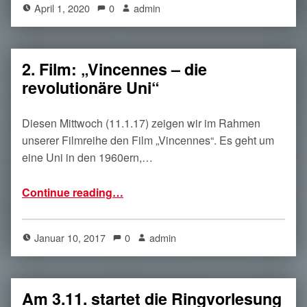
April 1, 2020
0
admin
2. Film: „Vincennes – die
revolutionäre Uni“
Diesen Mittwoch (11.1.17) zeigen wir im Rahmen
unserer Filmreihe den Film „Vincennes“. Es geht um
eine Uni in den 1960ern,…
“2. Film: „Vincennes – die revolutionäre Uni“”
Continue reading
…
Januar 10, 2017
0
admin
Am 3.11. startet die Ringvorlesung