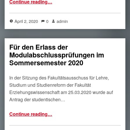
“Die soziale Lage der Studierenden – Beschluss des Fakultätsrates”
Continue reading
…
April 2, 2020
0
admin
Für den Erlass der
Modulabschlussprüfungen im
Sommersemester 2020
In der Sitzung des Fakultätsausschuss für Lehre,
Studium und Studienreform der Fakultät
Erziehungswissenschaft am 25.03.2020 wurde auf
Antrag der studentischen…
“Für den Erlass der Modulabschlussprüfungen im Sommersemester 2020”
Continue reading
…