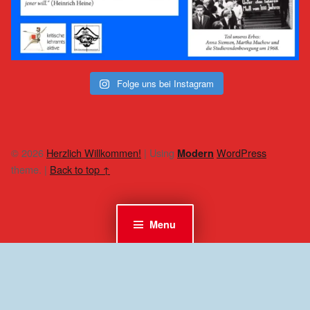
Folge uns bei Instagram
© 2026
Herzlich Willkommen!
|
Using
WordPress
Modern
theme.
|
Back to top ↑
Menu