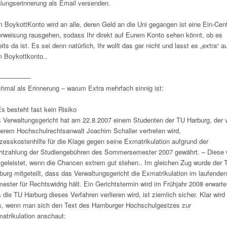
lungserinnerung als Email versenden.
 BoykottKonto wird an alle, deren Geld an die Uni gegangen ist eine Ein-Cen
rweisung rausgehen, sodass Ihr direkt auf Eurem Konto sehen könnt, ob es
eits da ist. Es sei denn natürlich, Ihr wollt das gar nicht und lasst es „extra“ a
 Boykottkonto..
—————-
hmal als Erinnerung – warum Extra mehrfach sinnig ist:
Es besteht fast kein Risiko
 Verwaltungsgericht hat am 22.8.2007 einem Studenten der TU Harburg, der 
erem Hochschulrechtsanwalt Joachim Schaller vertreten wird,
zesskostenhilfe für die Klage gegen seine Exmatrikulation aufgrund der
htzahlung der Studiengebühren des Sommersemester 2007 gewährt. – Diese 
 geleistet, wenn die Chancen extrem gut stehen.. Im gleichen Zug wurde der 
burg mitgeteilt, dass das Verwaltungsgericht die Exmatrikulation im laufenden
ester für Rechtswidrig hält. Ein Gerichtstermin wird im Frühjahr 2008 erwarte
 die TU Harburg dieses Verfahren verlieren wird, ist ziemlich sicher. Klar wird
s, wenn man sich den Text des Hamburger Hochschulgestzes zur
atrikulation anschaut: