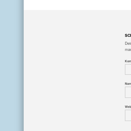
SC
Dei
mar
Kom
Na
Web