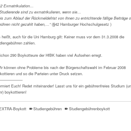
42 Exmatrikulation…
 Studierende sind zu exmatrikulieren, wenn sie…
bis zum Ablauf der Rückmeldefrist von ihnen zu entrichtende fällige Beiträge 
ühren nicht gezahlt haben,…“
(§42 Hamburger Hochschulgesetz )
 heißt, auch für die Uni Hamburg gilt: Keiner muss vor dem 31.3.2008 die
diengebühren zahlen.
Schon 290 Boykotteure der HfBK haben viel Aufsehen erregt.
ir können ohne Probleme bis nach der Bürgerschaftswahl im Februar 2008
kottieren und so die Parteien unter Druck setzen.
——————–
ormiert Euch! Redet miteinander! Lasst uns für ein gebührenfreies Studium (u
r) boykottieren!
EXTRA-Boykott
Studiengebühren
Studiengebührenboykott
to main navigation