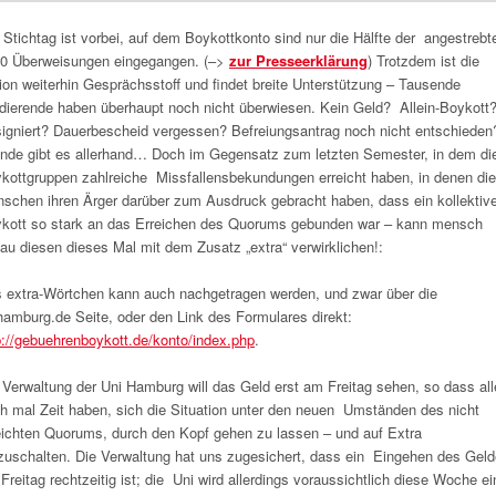
 Stichtag ist vorbei, auf dem Boykottkonto sind nur die Hälfte der angestrebt
0 Überweisungen eingegangen. (–>
zur Presseerklärung
) Trotzdem ist die
ion weiterhin Gesprächsstoff und findet breite Unterstützung – Tausende
dierende haben überhaupt noch nicht überwiesen. Kein Geld? Allein-Boykott
igniert? Dauerbescheid vergessen? Befreiungsantrag noch nicht entschieden
nde gibt es allerhand… Doch im Gegensatz zum letzten Semester, in dem di
kottgruppen zahlreiche Missfallensbekundungen erreicht haben, in denen die
schen ihren Ärger darüber zum Ausdruck gebracht haben, dass ein kollektive
kott so stark an das Erreichen des Quorums gebunden war – kann mensch
au diesen dieses Mal mit dem Zusatz „extra“ verwirklichen!:
 extra-Wörtchen kann auch nachgetragen werden, und zwar über die
hamburg.de Seite, oder den Link des Formulares direkt:
p://gebuehrenboykott.de/konto/index.php
.
 Verwaltung der Uni Hamburg will das Geld erst am Freitag sehen, so dass all
h mal Zeit haben, sich die Situation unter den neuen Umständen des nicht
eichten Quorums, durch den Kopf gehen zu lassen – und auf Extra
uschalten. Die Verwaltung hat uns zugesichert, dass ein Eingehen des Gel
Freitag rechtzeitig ist; die Uni wird allerdings voraussichtlich diese Woche ei