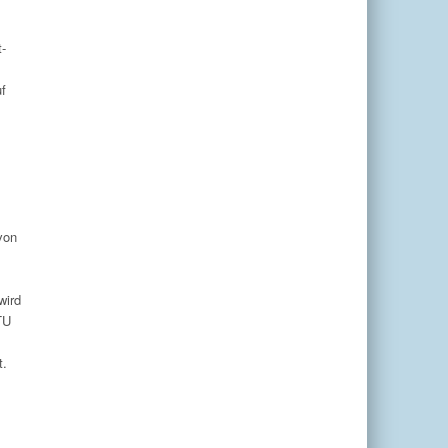
t-
uf
von
wird
TU
t.