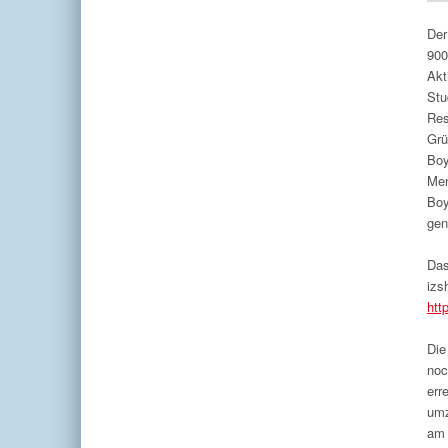
Der
900
Akt
Stu
Res
Grü
Boy
Men
Boy
gen
Das
izs
htt
Die
noc
err
umz
am 