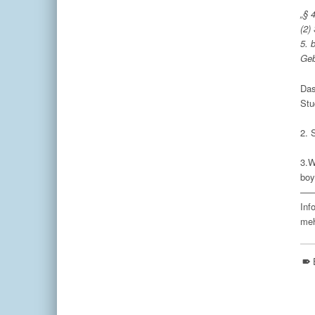
„§ 
(2)
5. 
Geb
Das
Stu
2. 
3.W
boy
—
Inf
meh
Skip back 