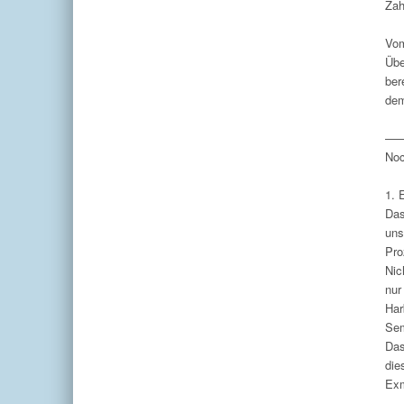
Zah
Vom
Übe
ber
dem
—
Noc
1. 
Das
uns
Pro
Nic
nur
Har
Sem
Das
die
Exm