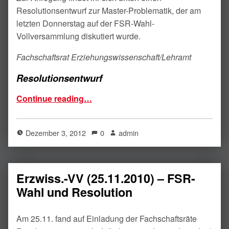
Resolutionsentwurf zur Master-Problematik, der am
letz­ten Donnerstag auf der FSR-Wahl-
Vollversammlung diskutiert wurde.
Fachschaftsrat Erziehungswissenschaft/Lehramt
Resolutionsentwurf
“Gegen den Scheiß müssen wir was machen! – VV zur Masterplatz-Problematik”
Continue reading
…
Dezember 3, 2012
0
admin
Erzwiss.-VV (25.11.2010) – FSR-
Wahl und Resolution
Am 25.11. fand auf Einladung der Fachschaftsräte