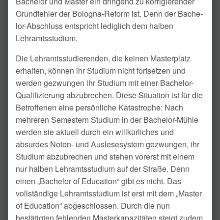
Bachelor und Master ein dringend zu korri­gierender
Grundfehler der Bologna-Reform ist. Denn der Bache­
lor-Abschluss entspricht lediglich dem halben
Lehramtsstudium.
Die Lehramtsstudierenden, die keinen Mas­terplatz
erhalten, können ihr Studium nicht fortsetzen und
werden gezwungen ihr Studi­um mit einer Bachelor-
Qualifi­zierung abzu­brechen. Diese Situation ist für die
Betroffe­nen eine persönliche Kata­strophe: Nach
mehreren Semestern Studi­um in der Bache­lor-Mühle
werden sie ak­tuell durch ein will­kürliches und
absurdes Noten- und Auslese­system gezwungen, ihr
Studium abzubre­chen und stehen vor­erst mit einem
nur halb­en Lehramtsstudium auf der Straße. Denn
einen „Bachelor of Education“ gibt es nicht. Das
vollständige Lehramtsstudium ist erst mit dem „Master
of Education“ abgeschlos­sen. Durch die nun
bestätigten fehlenden Masterkapazitäten steigt zudem