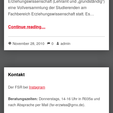
Erziehungswissenschaft (Lehramt und „grundständig“)
eine Vollversammlung der Studierenden am
Fachbereich Erziehungswissenschaft statt. Es…
“Erzwiss.-VV (25.11.2010) – FSR-Wahl und Resolution”
Continue reading
…
November 28, 2010
0
admin
Kontakt
Der FSR bei
Instagram
Donnerstags, 14-16 Uhr in R035a und
Beratungszeiten:
nach Absprache per Mail (fsr-erzwiss@gmx.de).