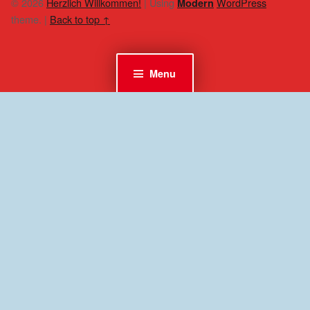
© 2026
Herzlich Willkommen!
|
Using
WordPress
Modern
theme.
|
Back to top ↑
Menu