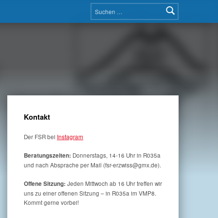
Suchen nach:
Kontakt
Der FSR bei
Instagram
Donnerstags, 14-16 Uhr in R035a
Beratungszeiten:
und nach Absprache per Mail (fsr-erzwiss@gmx.de).
Jeden Mittwoch ab 16 Uhr treffen wir
Offene Sitzung:
uns zu einer offenen Sitzung – in R035a im VMP8.
Kommt gerne vorbei!