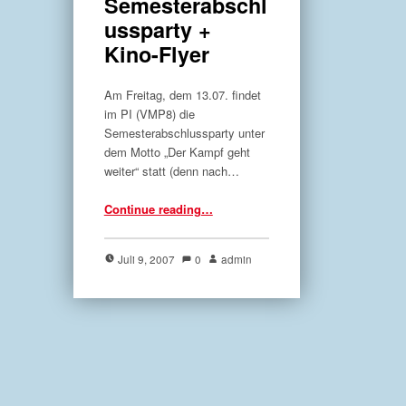
Semesterabschl
ussparty +
Kino-Flyer
Am Freitag, dem 13.07. findet
im PI (VMP8) die
Semesterabschlussparty unter
dem Motto „Der Kampf geht
weiter“ statt (denn nach…
“Flyer für die Semesterabschlussparty + Kino-Flyer”
Continue reading
…
Juli 9, 2007
0
admin