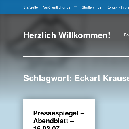
Startseite
Veröffentlichungen
Studieninfos
Kontakt / Imp
Herzlich Willkommen!
Fa
Schlagwort:
Eckart Kraus
Pressespiegel –
Abendblatt –
16.03.07 –