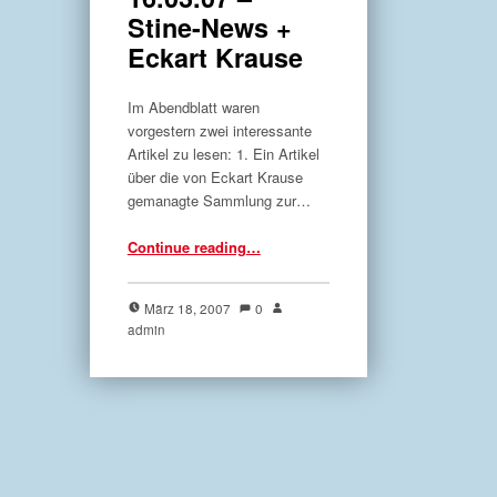
Stine-News +
Eckart Krause
Im Abendblatt waren
vorgestern zwei interessante
Artikel zu lesen: 1. Ein Artikel
über die von Eckart Krause
gemanagte Sammlung zur…
“Pressespiegel – Abendblatt – 16.03.07 – Stine-News + Eckart Krause”
Continue reading
…
März 18, 2007
0
admin