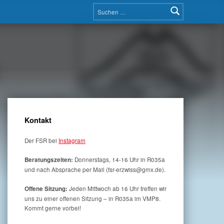
Suchen nach:
Kontakt
Der FSR bei
Instagram
Donnerstags, 14-16 Uhr in R035a
Beratungszeiten:
und nach Absprache per Mail (fsr-erzwiss@gmx.de).
Jeden Mittwoch ab 16 Uhr treffen wir
Offene Sitzung:
uns zu einer offenen Sitzung – in R035a im VMP8.
Kommt gerne vorbei!