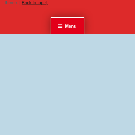
theme.
|
Back to top ↑
Menu