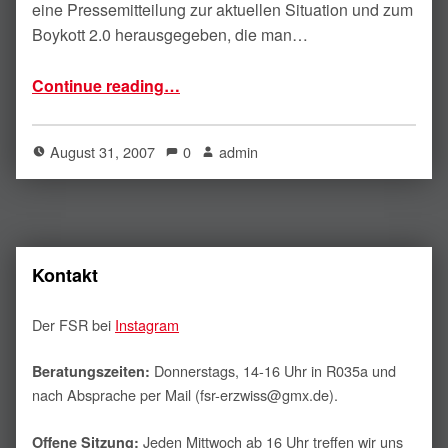
eine Pressemitteilung zur aktuellen Situation und zum
Boykott 2.0 herausgegeben, die man…
“Pressemitteilung der Boykottgruppe zum Boykott 2.0 im kommenden Wintersemester”
Continue reading
…
August 31, 2007
0
admin
Kontakt
Der FSR bei
Instagram
Donnerstags, 14-16 Uhr in R035a und
Beratungszeiten:
nach Absprache per Mail (fsr-erzwiss@gmx.de).
Jeden Mittwoch ab 16 Uhr treffen wir uns
Offene Sitzung: