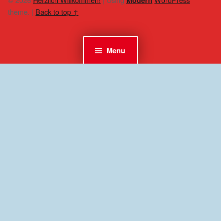
theme.
|
Back to top ↑
Menu